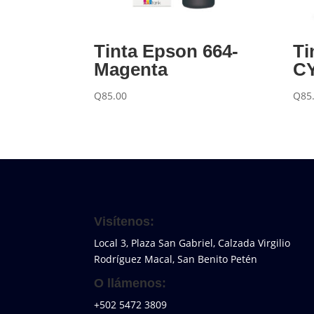
Tinta Epson 664-
Ti
Magenta
C
Q
85.00
Q
85
Visítenos:
Local 3, Plaza San Gabriel, Calzada Virgilio
Rodríguez Macal, San Benito Petén
O llámenos:
+502 5472 3809