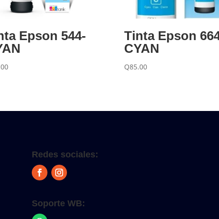
nta Epson 544-
Tinta Epson 664
YAN
CYAN
.00
Q
85.00
Redes sociales:
Soporte WB: