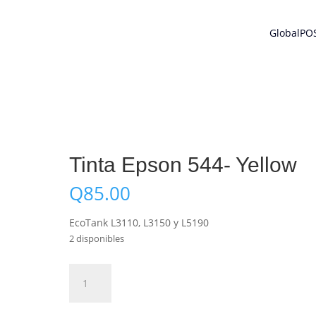
GlobalPO
Tinta Epson 544- Yellow
Q
85.00
EcoTank L3110, L3150 y L5190
2 disponibles
Tinta
Añadir al carrito
Epson
544-