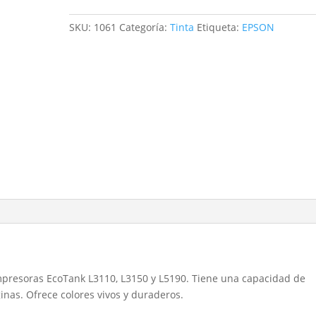
Yellow
cantidad
SKU:
1061
Categoría:
Tinta
Etiqueta:
EPSON
impresoras EcoTank L3110, L3150 y L5190. Tiene una capacidad de
nas. Ofrece colores vivos y duraderos.