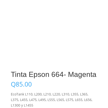
Tinta Epson 664- Magenta
Q
85.00
EcoTank L110, L200, L210, L220, L310, L355, L365,
L375, L455, L475, L495, L555, L565, L575, L655, L656,
L1300 y L1455