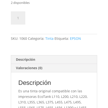
2 disponibles
Tinta
Añadir al carrito
Epson
664-
Magenta
cantidad
SKU:
1060
Categoría:
Tinta
Etiqueta:
EPSON
Descripción
Valoraciones (0)
Descripción
Es una tinta original compatible con las
impresoras EcoTank L110, L200, L210, L220,
L310, L355, L365, L375, L455, L475, L495,
L555, L565, L575, L655, L656, L1300 y L1455.