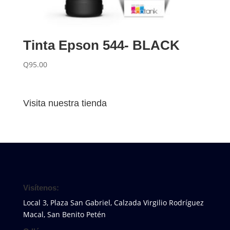
Tinta Epson 544- BLACK
Q
95.00
Visita nuestra tienda
Visítenos:
Local 3, Plaza San Gabriel, Calzada Virgilio Rodríguez
Macal, San Benito Petén