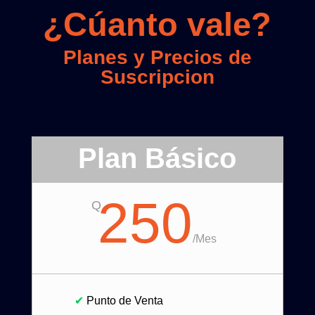
¿Cúanto vale?
Planes y Precios de
Suscripcion
Plan Básico
250
Q
/
Mes
✔
Punto de Venta