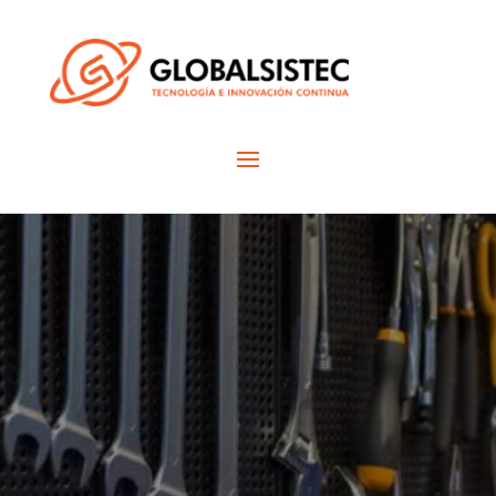
Prueba nuestro
sistema
multisucursal
para