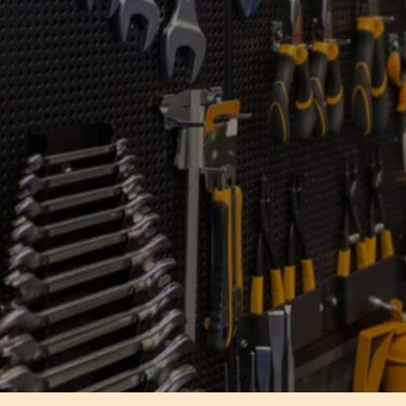
Ferreterías sin
ningún costo.
¡Agenda tu
demostración hoy
mismo!