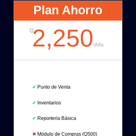
Plan Ahorro
2,250
Q
/
Año
✔
Punto de Venta
✔
Inventarios
✔
Reportería Básica
✖
Módulo de Compras (Q500)