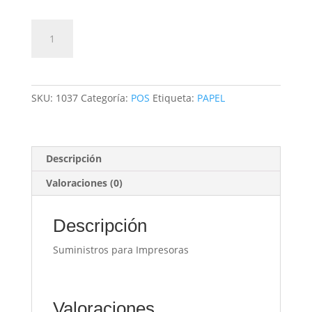
Recibos
Añadir al carrito
80
mm
cantidad
SKU:
1037
Categoría:
POS
Etiqueta:
PAPEL
Descripción
Valoraciones (0)
Descripción
Suministros para Impresoras
Valoraciones