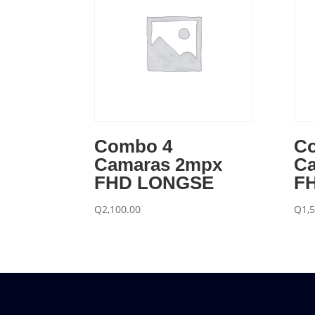
Combo 4
C
Camaras 2mpx
C
FHD LONGSE
F
Q
2,100.00
Q
1,