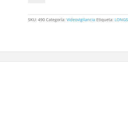
Camaras
2mpx
FHD
SKU:
490
Categoría:
Videovigilancia
Etiqueta:
LONGS
LONGSE
cantidad