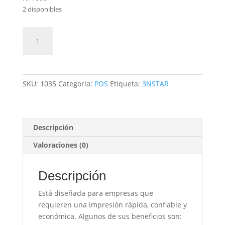
2 disponibles
Impresora
Añadir al carrito
para
Negocios
en
Crecimiento
SKU:
1035
Categoría:
POS
Etiqueta:
3NSTAR
cantidad
Descripción
Valoraciones (0)
Descripción
Está diseñada para empresas que
requieren una impresión rápida, confiable y
económica. Algunos de sus beneficios son: