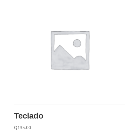
Teclado
Q
135.00