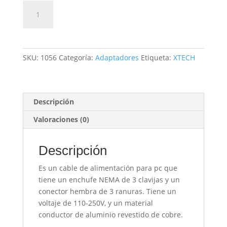
Cable
Añadir al carrito
Energia
para
PC
cantidad
SKU:
1056
Categoría:
Adaptadores
Etiqueta:
XTECH
Descripción
Valoraciones (0)
Descripción
Es un cable de alimentación para pc que
tiene un enchufe NEMA de 3 clavijas y un
conector hembra de 3 ranuras. Tiene un
voltaje de 110-250V, y un material
conductor de aluminio revestido de cobre.