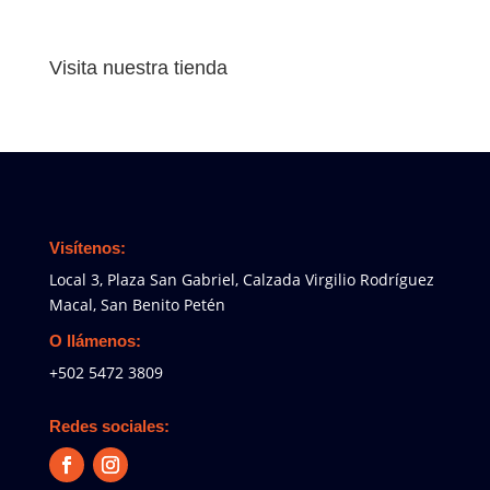
de
precios:
desde
Visita nuestra tienda
Q150.00
hasta
Q350.00
Visítenos:
Local 3, Plaza San Gabriel, Calzada Virgilio Rodríguez
Macal, San Benito Petén
O llámenos:
+502 5472 3809
Redes sociales: