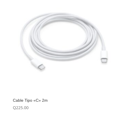
Cable Tipo «C» 2m
Q
225.00